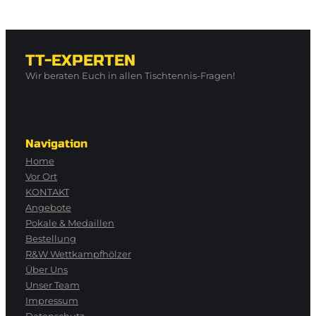
TT-EXPERTEN
Wir beraten Euch in allen Tischtennis-Fragen!
Navigation
Home
Vor Ort
KONTAKT
Angebote
Pokale & Medaillen
Bestellung
R&W Wettkampfhölzer
Über Uns
Unser Team
Impressum