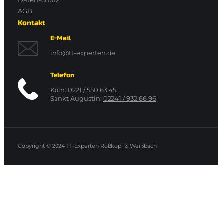
Datenschutz
AGB
Kontakt
E-Mail
info@tt-experten.de
Telefon
Köln:
0221 / 550 63 45
Sankt Augustin:
02241 / 932 66 96
Copyright © 2024
TT-Experten Roßkopf & Weißbach