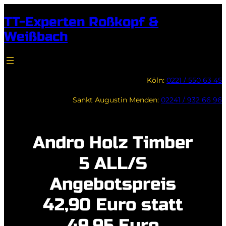
Zum
TT-Experten Roßkopf &
Inhalt
Weißbach
springen
Köln:
0221 / 550 63 45
Sankt Augustin Menden:
02241 / 932 66 96
Andro Holz Timber
5 ALL/S
Angebotspreis
42,90 Euro statt
49,95 Euro