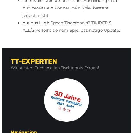
Dein Spiel steckt noch in der Ausbildung? Du
bist bereits ein Könner, dein Spiel besteht
jedoch nicht
nur aus High Speed Tischtennis? TIMBER 5
ALL/S verleiht deinem Spiel das nötige Update.
TT-EXPERTEN
Wir beraten Euch in allen Tischtennis-Fragen!
Navigation