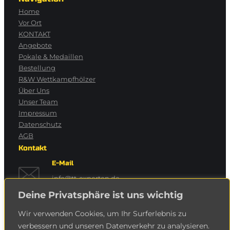
Home
Vor Ort
KONTAKT
Angebote
Pokale & Medaillen
Bestellung
R&W Wettkampfhölzer
Über Uns
Unser Team
Impressum
Datenschutz
AGB
Kontakt
E-Mail
info@tt-experten.de
Deine Privatsphäre ist uns wichtig
Telefon
Wir verwenden Cookies, um Ihr Surferlebnis zu
Köln:
0221 / 550 63 45
verbessern und unseren Datenverkehr zu analysieren.
Sankt Augustin:
02241 / 932 66 96