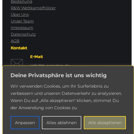
Bestellung
R&W Wettkampfhölzer
Über Uns
Unser Team
Impressum
Datenschutz
AGB
Kontakt
E-Mail
info@tt-experten.de
Deine Privatsphäre ist uns wichtig
Telefon
Wir verwenden Cookies, um Ihr Surferlebnis zu
Köln:
0221 / 550 63 45
verbessern und unseren Datenverkehr zu analysieren.
Sankt Augustin:
02241 / 932 66 96
Wenn Du auf „Alle akzeptieren" klicken, stimmst Du
der Anwendung von Cookies zu.
Copyright © 2024
TT-Experten Roßkopf & Weißbach
Anpassen
Alles ablehnen
Alle akzeptieren