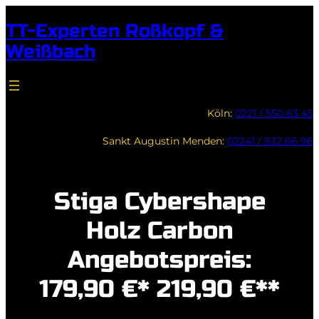
Zum
TT-Experten Roßkopf &
Inhalt
Weißbach
springen
Köln:
0221 / 550 63 45
Sankt Augustin Menden:
02241 / 932 66 96
Stiga Cybershape
Holz Carbon
Angebotspreis:
179,90 €* 219,90 €**