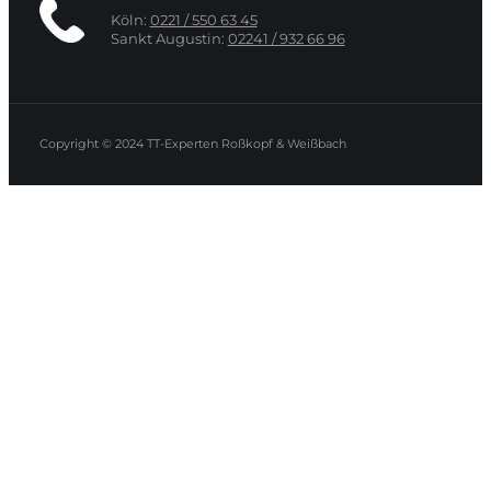
Köln:
0221 / 550 63 45
Sankt Augustin:
02241 / 932 66 96
Copyright © 2024
TT-Experten Roßkopf & Weißbach