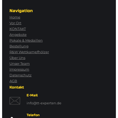
Navigation
Home
Vor Ort
KONTAKT
Angebote
Pokale & Medaillen
Bestellung
R&W Wettkampfhölzer
Über Uns
Unser Team
Impressum
Datenschutz
AGB
Kontakt
E-Mail
info@tt-experten.de
Telefon