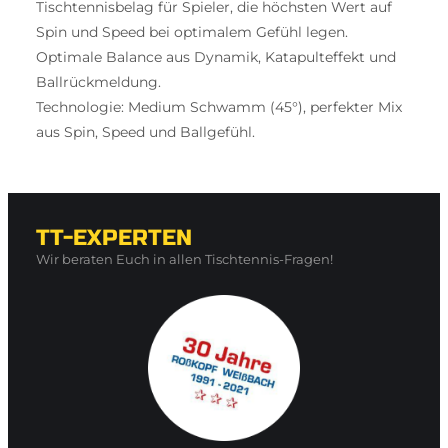
Tischtennisbelag für Spieler, die höchsten Wert auf
Spin und Speed bei optimalem Gefühl legen.
Optimale Balance aus Dynamik, Katapulteffekt und
Ballrückmeldung.
Technologie: Medium Schwamm (45°), perfekter Mix
aus Spin, Speed und Ballgefühl.
TT-EXPERTEN
Wir beraten Euch in allen Tischtennis-Fragen!