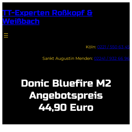
Zum
TT-Experten Roßkopf &
Inhalt
Weißbach
springen
Köln:
0221 / 550 63 45
Sankt Augustin Menden:
02241 / 932 66 96
Donic Bluefire M2
Angebotspreis
44,90 Euro