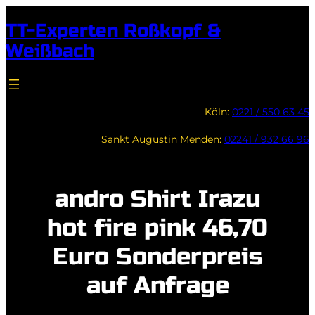
Zum
TT-Experten Roßkopf &
Inhalt
Weißbach
springen
Köln:
0221 / 550 63 45
Sankt Augustin Menden:
02241 / 932 66 96
andro Shirt Irazu
hot fire pink 46,70
Euro Sonderpreis
auf Anfrage