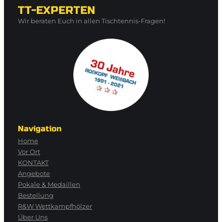
TT-EXPERTEN
Wir beraten Euch in allen Tischtennis-Fragen!
Navigation
Home
Vor Ort
KONTAKT
Angebote
Pokale & Medaillen
Bestellung
R&W Wettkampfhölzer
Über Uns