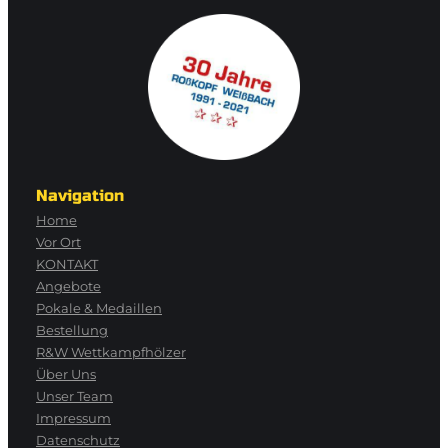
Navigation
Home
Vor Ort
KONTAKT
Angebote
Pokale & Medaillen
Bestellung
R&W Wettkampfhölzer
Über Uns
Unser Team
Impressum
Datenschutz