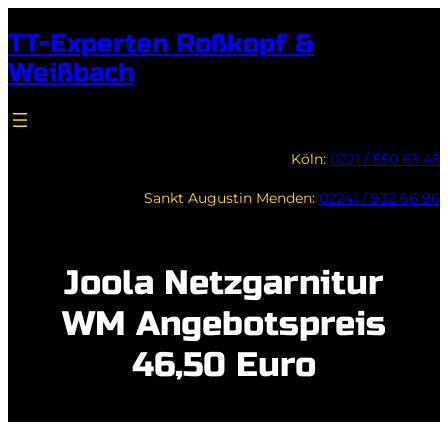
Zum
TT-Experten Roßkopf &
Inhalt
Weißbach
springen
Köln:
0221 / 550 63 45
Sankt Augustin Menden:
02241 / 932 66 96
Joola Netzgarnitur
WM Angebotspreis
46,50 Euro