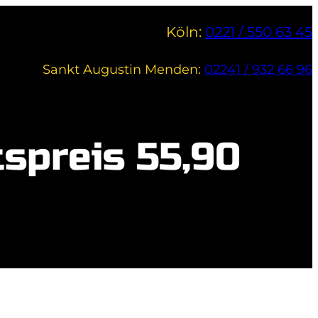
Köln:
0221 / 550 63 45
Sankt Augustin Menden:
02241 / 932 66 96
spreis 55,90