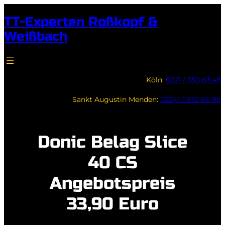
Zum
TT-Experten Roßkopf &
Inhalt
Weißbach
springen
Köln:
0221 / 550 63 45
Sankt Augustin Menden:
02241 / 932 66 96
Donic Belag Slice
40 CS
Angebotspreis
33,90 Euro