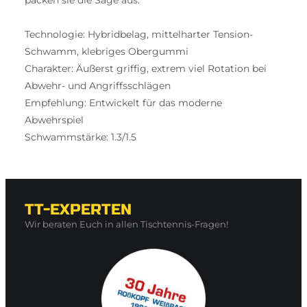
packen sie die Säge aus.
Technologie: Hybridbelag, mittelharter Tension-
Schwamm, klebriges Obergummi
Charakter: Äußerst griffig, extrem viel Rotation bei
Abwehr- und Angriffsschlägen
Empfehlung: Entwickelt für das moderne
Abwehrspiel
Schwammstärke: 1.3/1.5
TT-EXPERTEN
Wir beraten Euch in allen Tischtennis-Fragen!