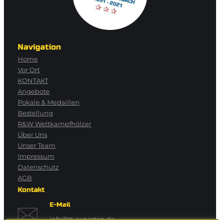
Navigation
Home
Vor Ort
KONTAKT
Angebote
Pokale & Medaillen
Bestellung
R&W Wettkampfhölzer
Über Uns
Unser Team
Impressum
Datenschutz
AGB
Kontakt
E-Mail
info@tt-experten.de