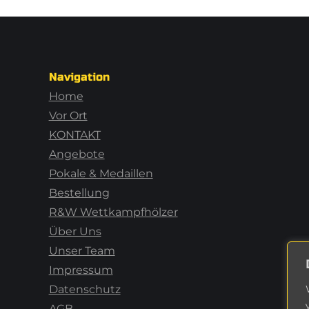
Navigation
Home
Vor Ort
KONTAKT
Angebote
Pokale & Medaillen
Bestellung
R&W Wettkampfhölzer
Über Uns
Unser Team
Impressum
Datenschutz
AGB