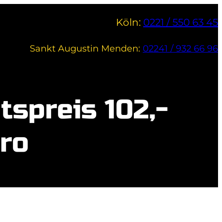
Köln:
0221 / 550 63 45
Sankt Augustin Menden:
02241 / 932 66 96
spreis 102,-
uro