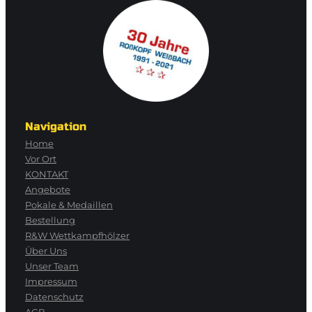
Navigation
Home
Vor Ort
KONTAKT
Angebote
Pokale & Medaillen
Bestellung
R&W Wettkampfhölzer
Über Uns
Unser Team
Impressum
Datenschutz