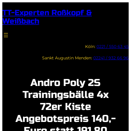
Zum
TT-Experten Roßkopf &
Inhalt
Weißbach
springen
Köln:
0221 / 550 63 45
Sankt Augustin Menden:
02241 / 932 66 96
Andro Poly 2S
Trainingsbälle 4x
72er Kiste
Angebotspreis 140,-
Euro statt 191,80