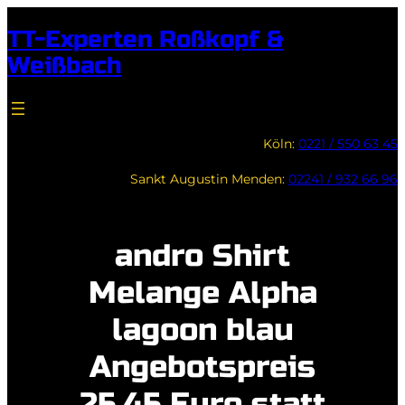
Zum
TT-Experten Roßkopf &
Inhalt
Weißbach
springen
Köln:
0221 / 550 63 45
Sankt Augustin Menden:
02241 / 932 66 96
andro Shirt
Melange Alpha
lagoon blau
Angebotspreis
25,45 Euro statt