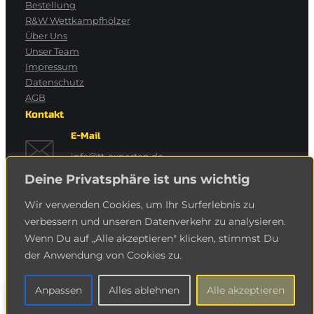
Bestellung
R&W Wettkampfhölzer
Über Uns
Unser Team
Impressum
Datenschutz
AGB
Kontakt
E-Mail
info@tt-experten.de
Deine Privatsphäre ist uns wichtig
Telefon
Wir verwenden Cookies, um Ihr Surferlebnis zu
Köln:
0221 / 550 63 45
verbessern und unseren Datenverkehr zu analysieren.
Sankt Augustin:
02241 / 932 66 96
Wenn Du auf „Alle akzeptieren" klicken, stimmst Du
der Anwendung von Cookies zu.
Copyright © 2024
TT-Experten Roßkopf & Weißbach
Anpassen
Alles ablehnen
Alle akzeptieren