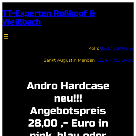
Zum
TT-Experten Roßkopf &
Inhalt
Weißbach
springen
Köln:
0221 / 550 63 45
Sankt Augustin Menden:
02241 / 932 66 96
Andro Hardcase
neu!!!
Angebotspreis
28,00 ,- Euro in
pink, blau oder