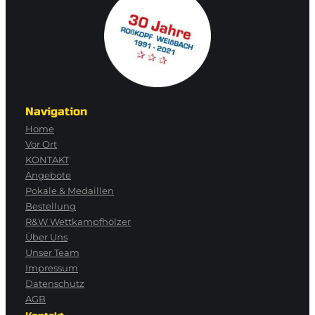
Navigation
Home
Vor Ort
KONTAKT
Angebote
Pokale & Medaillen
Bestellung
R&W Wettkampfhölzer
Über Uns
Unser Team
Impressum
Datenschutz
AGB